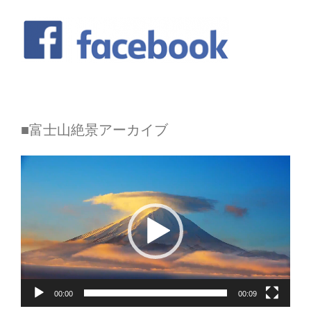
■富士山絶景アーカイブ
動
画
プ
レ
ー
ヤ
00:00
00:09
ー