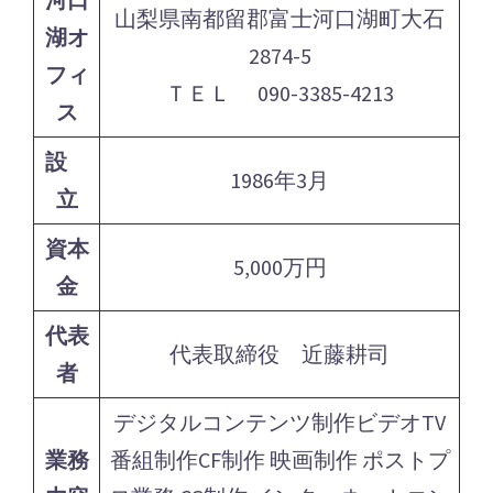
山梨県南都留郡富士河口湖町大石
湖オ
2874-5
フィ
ＴＥＬ 090-3385-4213
ス
設
1986年3月
立
資本
5,000万円
金
代表
代表取締役 近藤耕司
者
デジタルコンテンツ制作ビデオTV
業務
番組制作CF制作 映画制作 ポストプ