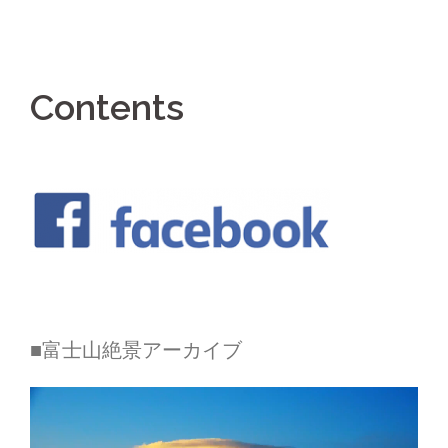
Contents
■富士山絶景アーカイブ
動
画