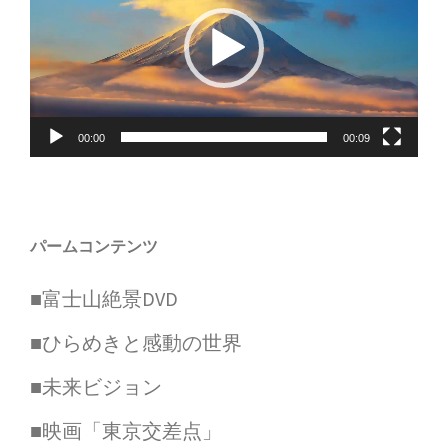
プ
レ
ー
ヤ
00:00
00:09
ー
パームコンテンツ
■富士山絶景DVD
■ひらめきと感動の世界
■未来ビジョン
■映画「東京交差点」