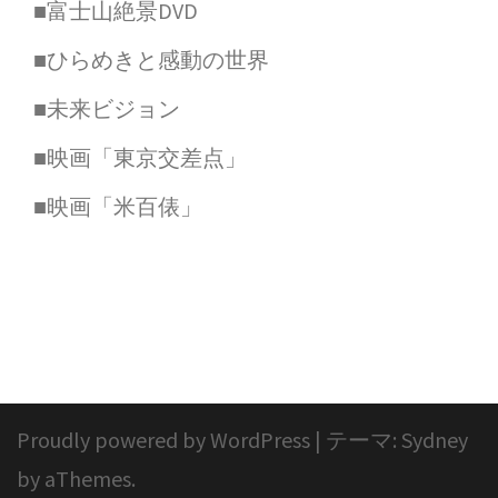
■富士山絶景DVD
■ひらめきと感動の世界
■未来ビジョン
■映画「東京交差点」
■映画「米百俵」
Proudly powered by WordPress
|
テーマ:
Sydney
by aThemes.