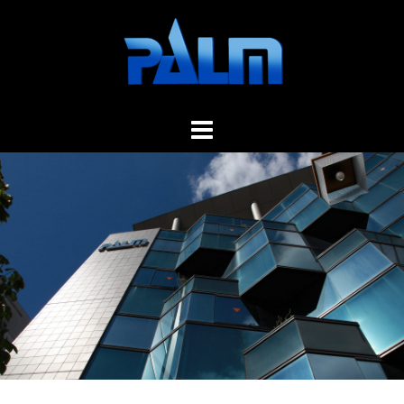
コ
ン
テ
ン
ツ
へ
ス
キ
ッ
プ