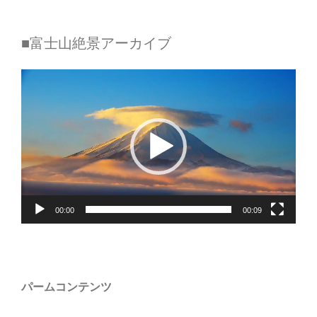
■富士山絶景アーカイブ
動
画
プ
レ
ー
ヤ
00:00
00:09
ー
パームコンテンツ