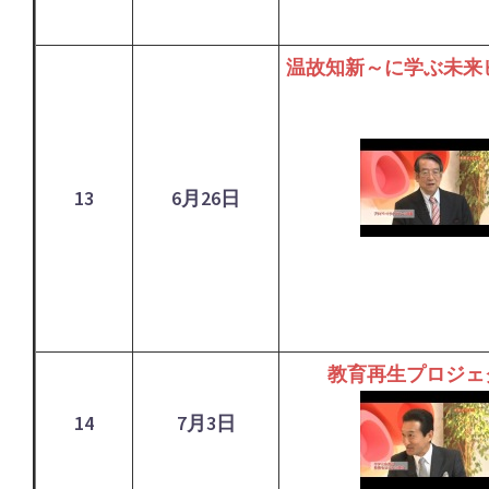
温故知新～に学ぶ未来
13
6月26日
教育再生プロジェ
14
7月3日