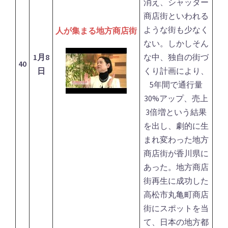
消え、シャッター
商店街といわれる
ような街も少なく
人が集まる地方商店街
ない。しかしそん
1月8
な中、独自の街づ
40
日
くり計画により、
5年間で通行量
30%アップ、売上
3倍増という結果
を出し、劇的に生
まれ変わった地方
商店街が香川県に
あった。地方商店
街再生に成功した
高松市丸亀町商店
街にスポットを当
て、日本の地方都