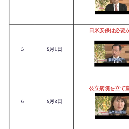
日米安保は必要
5
5月1日
公立病院を立て
6
5月8日