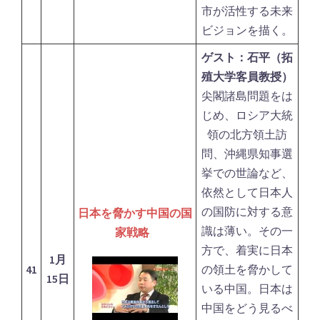
市が活性する未来
ビジョンを描く。
ゲスト：石平（拓
殖大学客員教授）
尖閣諸島問題をは
じめ、ロシア大統
領の北方領土訪
問、沖縄県知事選
挙での世論など、
依然として日本人
の国防に対する意
日本を脅かす中国の国
識は薄い。その一
家戦略
方で、着実に日本
1月
41
の領土を脅かして
15日
いる中国。日本は
中国をどう見るべ