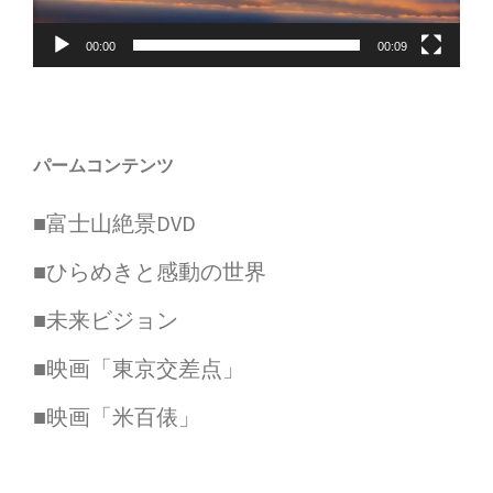
ヤ
00:00
00:09
ー
パームコンテンツ
■富士山絶景DVD
■ひらめきと感動の世界
■未来ビジョン
■映画「東京交差点」
■映画「米百俵」