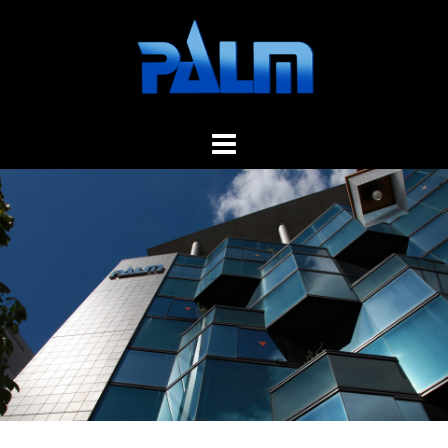
コ
ン
テ
ン
ツ
へ
ス
キ
ッ
プ