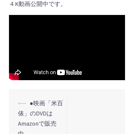
４K動画公開中です。
投
⟵
●映画「米百
稿
俵」のDVDは
ナ
Amazonで販売
ビ
中。