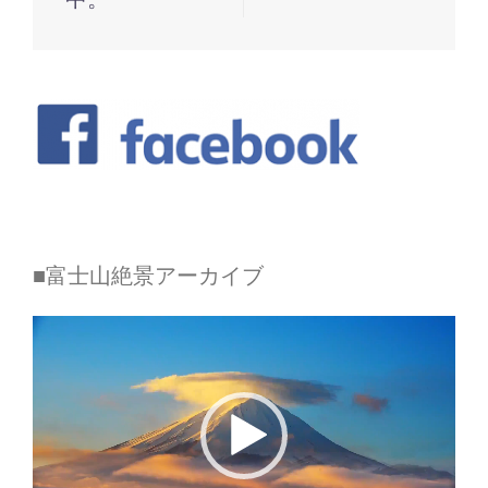
ゲ
ー
シ
ョ
ン
■富士山絶景アーカイブ
動
画
プ
レ
ー