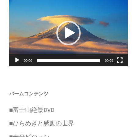
動
画
プ
レ
ー
ヤ
00:00
00:09
ー
パームコンテンツ
■富士山絶景DVD
■ひらめきと感動の世界
■未来ビジョン