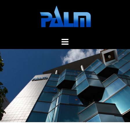
コ
ン
テ
ン
ツ
へ
ス
キ
ッ
プ